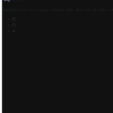
TROVIT
فيت تونس هو دليل أعمال تملكه وتحتفظ به وتديره
شركة مخزن التكنولوجيا