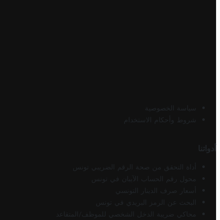
سياسة الخصوصية
شروط وأحكام الاستخدام
أدواتنا
أداة التحقق من صحة الرقم الضريبي تونس
محول رقم الحساب الآيبان في تونس
أسعار صرف الدينار التونسي
البحث عن الرمز البريدي في تونس
محاكي ضريبة الدخل الشخصي للموظف/المتقاعد