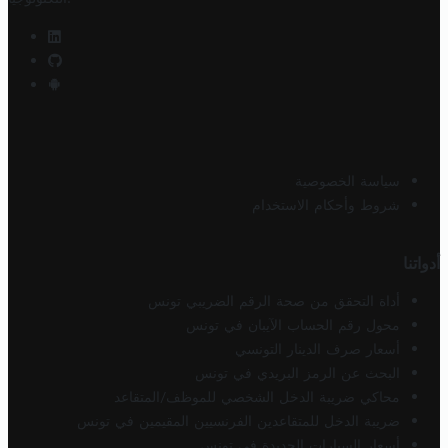
سياسة الخصوصية
شروط وأحكام الاستخدام
أدواتنا
أداة التحقق من صحة الرقم الضريبي تونس
محول رقم الحساب الآيبان في تونس
أسعار صرف الدينار التونسي
البحث عن الرمز البريدي في تونس
محاكي ضريبة الدخل الشخصي للموظف/المتقاعد
ضريبة الدخل للمتقاعدين الفرنسيين المقيمين في تونس
أسعار السيارات الجديدة في تونس