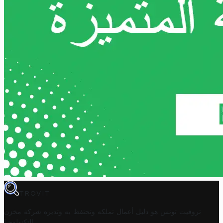
TROVIT
تروفيت تونس هو دليل أعمال تملكه وتحتفظ به وتديره
شركة مخزن
.
التكنولوجيا