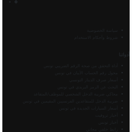
سياسة الخصوصية
شروط وأحكام الاستخدام
أدواتنا
أداة التحقق من صحة الرقم الضريبي تونس
محول رقم الحساب الآيبان في تونس
أسعار صرف الدينار التونسي
البحث عن الرمز البريدي في تونس
محاكي ضريبة الدخل الشخصي للموظف/المتقاعد
ضريبة الدخل للمتقاعدين الفرنسيين المقيمين في تونس
أسعار السيارات الجديدة في تونس
أخبار تروفيت
أخبار تونس
رابط خلفي مجاني