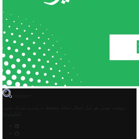
TROVIT
تروفيت تونس هو دليل أعمال تملكه وتحتفظ به وتديره
شركة مخزن
.
التكنولوجيا