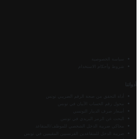
سياسة الخصوصية
شروط وأحكام الاستخدام
أدواتنا
أداة التحقق من صحة الرقم الضريبي تونس
محول رقم الحساب الآيبان في تونس
أسعار صرف الدينار التونسي
البحث عن الرمز البريدي في تونس
محاكي ضريبة الدخل الشخصي للموظف/المتقاعد
ضريبة الدخل للمتقاعدين الفرنسيين المقيمين في تونس