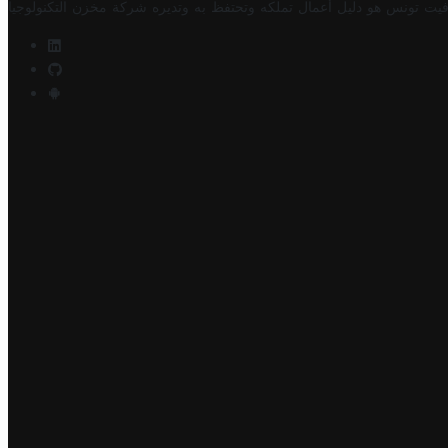
فيت تونس هو دليل أعمال تملكه وتحتفظ به وتديره
شركة مخزن التكنولوجيا