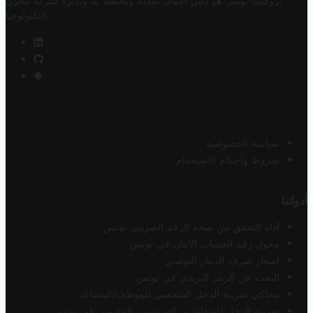
تروفيت تونس هو دليل أعمال تملكه وتحتفظ به وتديره
شركة مخزن
.
التكنولوجيا
سياسة الخصوصية
شروط وأحكام الاستخدام
أدواتنا
أداة التحقق من صحة الرقم الضريبي تونس
محول رقم الحساب الآيبان في تونس
أسعار صرف الدينار التونسي
البحث عن الرمز البريدي في تونس
محاكي ضريبة الدخل الشخصي للموظف/المتقاعد
ضريبة الدخل للمتقاعدين الفرنسيين المقيمين في تونس