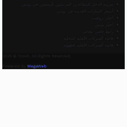
ضريبة الدخل للمتقاعدين الفرنسيين المقيمين في تونس
أسعار السيارات الجديدة في تونس
أخبار تروفيت
أخبار تونس
رابط خلفي مجاني
قائمة الشركات الأهلية المحلية
قائمة الشركات الأهلية الجهوية
2025 © Trovit. All Rights Reserved.
Powered By
MegaWeb
.