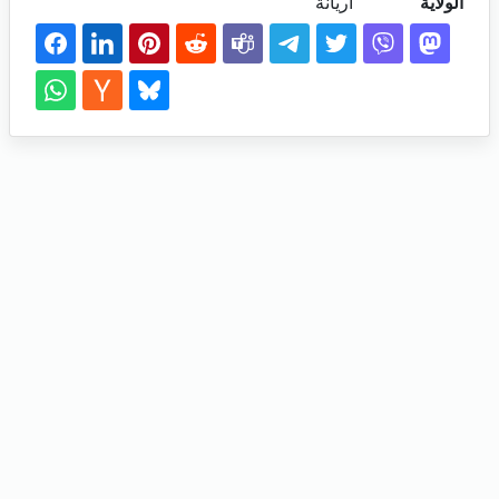
الولاية
اريانة