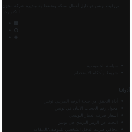
تروفيت تونس هو دليل أعمال تملكه وتحتفظ به وتديره
شركة مخزن
.
التكنولوجيا
سياسة الخصوصية
شروط وأحكام الاستخدام
أدواتنا
أداة التحقق من صحة الرقم الضريبي تونس
محول رقم الحساب الآيبان في تونس
أسعار صرف الدينار التونسي
البحث عن الرمز البريدي في تونس
محاكي ضريبة الدخل الشخصي للموظف/المتقاعد