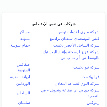
شركات في نفس الإختصاص
شركة م ري للادوات تونس
مساكن
قيس البوسعيدي سلطان ترادينغ
منيهلة
شركة الساحل الأخضر بلاست
حمام سوسة
شركة عزيز لرسكلة وإنتاج البلاستيك
بالوسط س أ ر ب ب س
صفاقس
شركة نيو بلاست
الجنوبية
قرانيبلاست
اريانة المدينة
شركة التوي لصناعة المعادن
الوردانين
شركة دي بي اي صناعة وتحويل - في
الساحلين
التصفية
رينوكس
سليمان