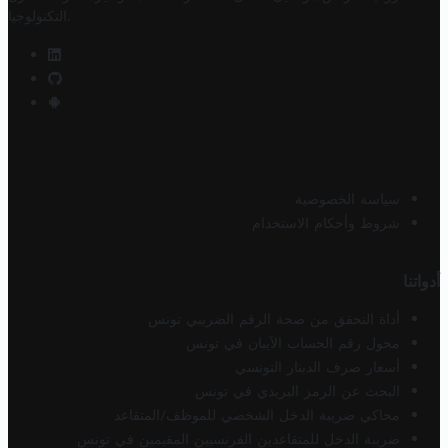
.
التكنولوجيا
سياسة الخصوصية
شروط وأحكام الاستخدام
أدواتنا
أداة التحقق من صحة الرقم الضريبي تونس
محول رقم الحساب الآيبان في تونس
أسعار صرف الدينار التونسي
البحث عن الرمز البريدي في تونس
محاكي ضريبة الدخل الشخصي للموظف/المتقاعد
ضريبة الدخل للمتقاعدين الفرنسيين المقيمين في تونس