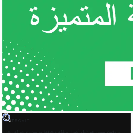
TROVIT
تروفيت تونس هو دليل أعمال تملكه وتحتفظ به وتديره
شركة مخزن