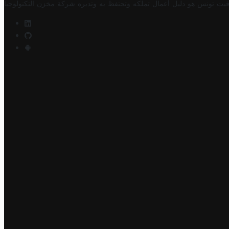
فيت تونس هو دليل أعمال تملكه وتحتفظ به وتديره
شركة مخزن التكنولوجيا