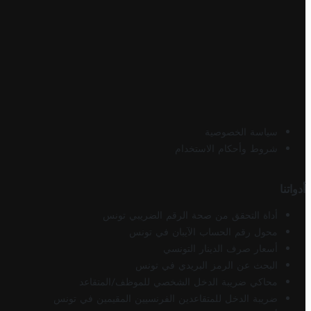
سياسة الخصوصية
شروط وأحكام الاستخدام
أدواتنا
أداة التحقق من صحة الرقم الضريبي تونس
محول رقم الحساب الآيبان في تونس
أسعار صرف الدينار التونسي
البحث عن الرمز البريدي في تونس
محاكي ضريبة الدخل الشخصي للموظف/المتقاعد
ضريبة الدخل للمتقاعدين الفرنسيين المقيمين في تونس