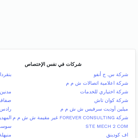
شركات في نفس الإختصاص
شركة س. ج أنفو
بنقردا
شركة اعلامية اتصالات ش م م
شركة اختياري للخدمات
مدنين 
شركة كوان تاش
صفاقس
ميلين أوديت سرفيس ش ش م م
رادس
شركة FOREVER CONSULTING غير مقيمة ش ش م م
المهدي
STE MECH 2 COM
سوسة 
اف كودينق
منيهلة