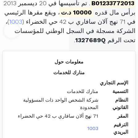
B01233772013
. تم تأسيسها في 20 ديسمبر 2013
برأس مال قدره
10000 د.ت
، ويقع مقرها الرئيسي
في 71 نهج آلان سافاري ب 42 حي الخضراء (
1003
)،
الشركة مسجلة في السجل الوطني للمؤسسات
تحت الرقم
1327689Q
.
معلومات حول
منارك للخدمات
الإسم التجاري
التسمية
منارك للخدمات
النظام
شركة الشخص الواحد ذات المسؤولية
القانوني
المحدودة
المقر
71 نهج آلان سافاري ب 42 حي الخضراء
الترقيم
1003
البريدي