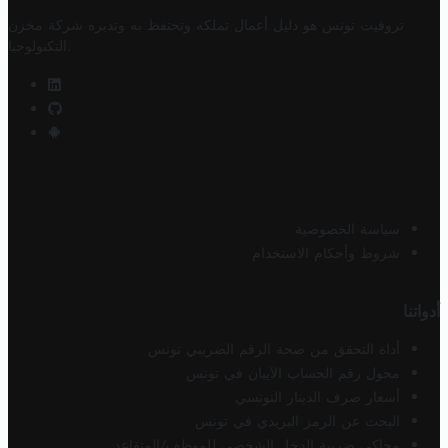
تروفيت تونس هو دليل أعمال تملكه وتحتفظ به وتديره
شركة مخزن
.
التكنولوجيا
سياسة الخصوصية
شروط وأحكام الاستخدام
أدواتنا
أداة التحقق من صحة الرقم الضريبي تونس
محول رقم الحساب الآيبان في تونس
أسعار صرف الدينار التونسي
البحث عن الرمز البريدي في تونس
محاكي ضريبة الدخل الشخصي للموظف/المتقاعد