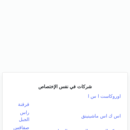
شركات في نفس الإختصاص
اوروكاست ا س ا
قرقنة
راس
اس ك اس ماشينينق
الجبل
صفاقس