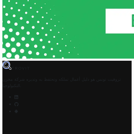
TROVIT
تروفيت تونس هو دليل أعمال تملكه وتحتفظ به وتديره
شركة مخزن
.
التكنولوجيا