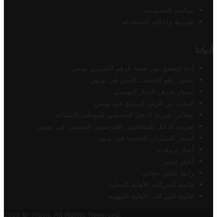
سياسة الخصوصية
شروط وأحكام الاستخدام
أدواتنا
أداة التحقق من صحة الرقم الضريبي تونس
محول رقم الحساب الآيبان في تونس
أسعار صرف الدينار التونسي
البحث عن الرمز البريدي في تونس
محاكي ضريبة الدخل الشخصي للموظف/المتقاعد
ضريبة الدخل للمتقاعدين الفرنسيين المقيمين في تونس
أسعار السيارات الجديدة في تونس
أخبار تروفيت
أخبار تونس
رابط خلفي مجاني
قائمة الشركات الأهلية المحلية
قائمة الشركات الأهلية الجهوية
2025 © Trovit. All Rights Reserved.