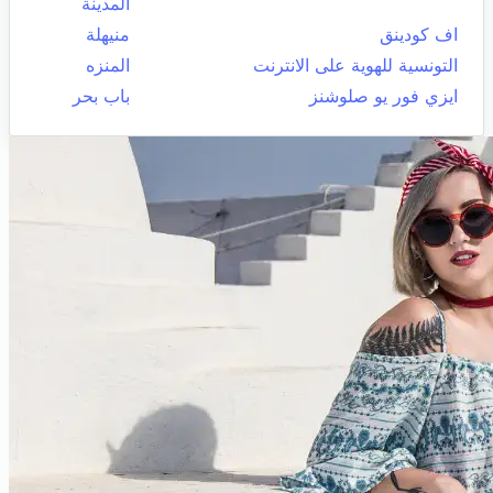
المدينة
اف كودينق
منيهلة
التونسية للهوية على الانترنت
المنزه
ايزي فور يو صلوشنز
باب بحر