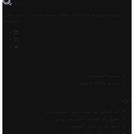
TROVIT
تروفيت تونس هو دليل أعمال تملكه وتحتفظ به وتديره
شركة مخزن
.
التكنولوجيا
سياسة الخصوصية
شروط وأحكام الاستخدام
أدواتنا
أداة التحقق من صحة الرقم الضريبي تونس
محول رقم الحساب الآيبان في تونس
أسعار صرف الدينار التونسي
البحث عن الرمز البريدي في تونس