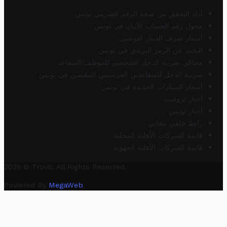
أداة التحقق من صحة الرقم الضريبي تونس
محول رقم الحساب الآيبان في تونس
أسعار صرف الدينار التونسي
البحث عن الرمز البريدي في تونس
محاكي ضريبة الدخل الشخصي للموظف/المتقاعد
ضريبة الدخل للمتقاعدين الفرنسيين المقيمين في تونس
أسعار السيارات الجديدة في تونس
أخبار تروفيت
أخبار تونس
رابط خلفي مجاني
قائمة الشركات الأهلية المحلية
قائمة الشركات الأهلية الجهوية
2025 © Trovit. All Rights Reserved.
Powered By
MegaWeb
.