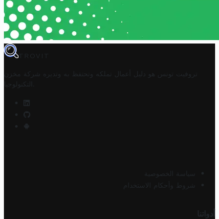
TROVIT
تروفيت تونس هو دليل أعمال تملكه وتحتفظ به وتديره
شركة مخزن
.
التكنولوجيا
سياسة الخصوصية
شروط وأحكام الاستخدام
أدواتنا