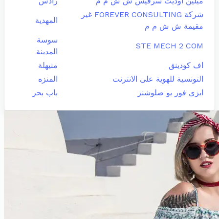
ميلين أوديت سرفيس ش ش م م
رادس
شركة FOREVER CONSULTING غير
المهدية
مقيمة ش ش م م
سوسة
STE MECH 2 COM
المدينة
اف كودينق
منيهلة
التونسية للهوية على الانترنت
المنزه
ايزي فور يو صلوشنز
باب بحر