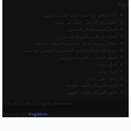
أدواتنا
أداة التحقق من صحة الرقم الضريبي تونس
محول رقم الحساب الآيبان في تونس
أسعار صرف الدينار التونسي
البحث عن الرمز البريدي في تونس
محاكي ضريبة الدخل الشخصي للموظف/المتقاعد
ضريبة الدخل للمتقاعدين الفرنسيين المقيمين في تونس
أسعار السيارات الجديدة في تونس
أخبار تروفيت
أخبار تونس
رابط خلفي مجاني
قائمة الشركات الأهلية المحلية
قائمة الشركات الأهلية الجهوية
2025 © Trovit. All Rights Reserved.
Powered By
MegaWeb
.