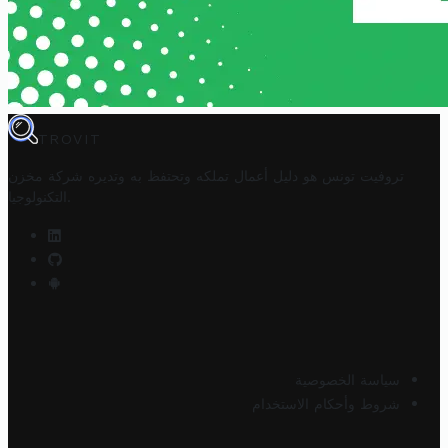
TROVIT
تروفيت تونس هو دليل أعمال تملكه وتحتفظ به وتديره
شركة مخزن
.
التكنولوجيا
سياسة الخصوصية
شروط وأحكام الاستخدام