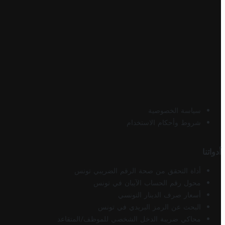
سياسة الخصوصية
شروط وأحكام الاستخدام
أدواتنا
أداة التحقق من صحة الرقم الضريبي تونس
محول رقم الحساب الآيبان في تونس
أسعار صرف الدينار التونسي
البحث عن الرمز البريدي في تونس
محاكي ضريبة الدخل الشخصي للموظف/المتقاعد