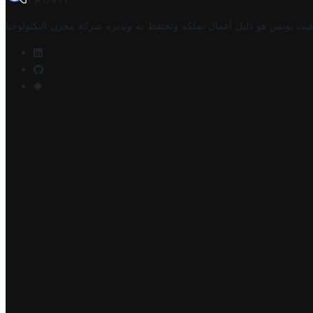
TROVIT
فيت تونس هو دليل أعمال تملكه وتحتفظ به وتديره
شركة مخزن التكنولوجيا