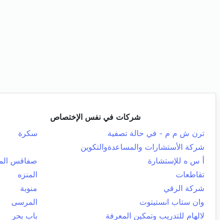
شركات في نفس الإختصاص
ترن ش م م - في حالة تصفية
سكرة
شركة الأستشارات والمساعدةوالتكوين
أ س ه للإستشارة
صفاقس المد
تقاطعات
المنزه
شركة الرقي
منوبة
وان ستاب انستيتوت
المرسى
لالهام للتدريب وتمكين المعرفة
باب بحر