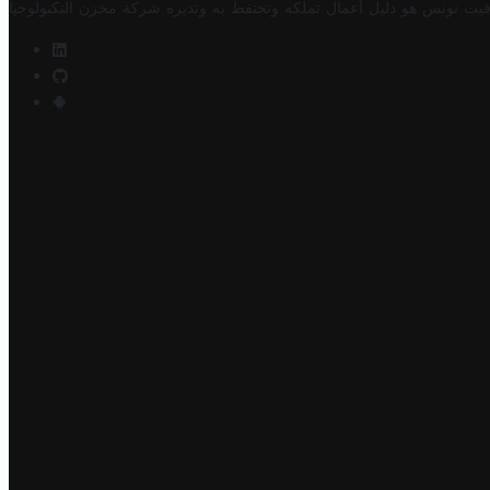
فيت تونس هو دليل أعمال تملكه وتحتفظ به وتديره
شركة مخزن التكنولوجيا