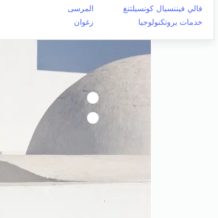
فالي فيننسيال كونسيلتنغ
المرسى
خدمات بروتكنولوجيا
زغوان