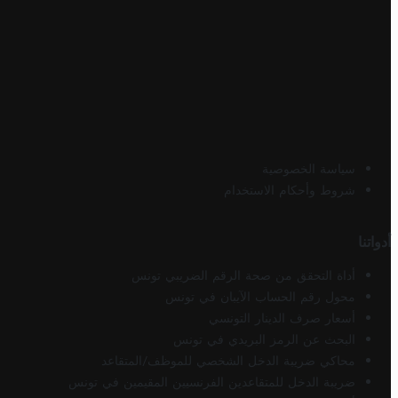
سياسة الخصوصية
شروط وأحكام الاستخدام
أدواتنا
أداة التحقق من صحة الرقم الضريبي تونس
محول رقم الحساب الآيبان في تونس
أسعار صرف الدينار التونسي
البحث عن الرمز البريدي في تونس
محاكي ضريبة الدخل الشخصي للموظف/المتقاعد
ضريبة الدخل للمتقاعدين الفرنسيين المقيمين في تونس