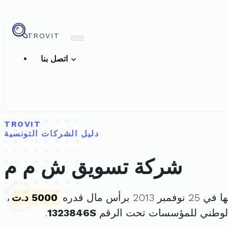
TROVIT
اتصل بنا
TROVIT
دليل الشركات التونسية
شركة تسويق ش م م
201 برأس مال قدره
5000 د.ت
،
الوطني للمؤسسات تحت الرقم
1323846S
.