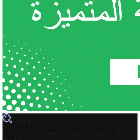
TROVIT
تروفيت تونس هو دليل أعمال تملكه وتحتفظ به وتديره
شركة مخزن
.
التكنولوجيا