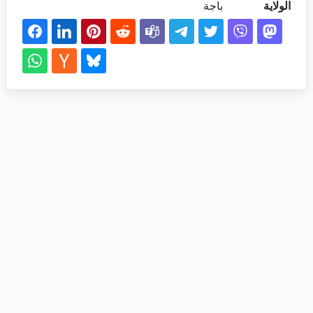
الولاية
باجة