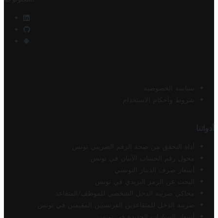
سياسة الخصوصية
شروط وأحكام الاستخدام
أدواتنا
أداة التحقق من صحة الرقم الضريبي تونس
محول رقم الحساب الآيبان في تونس
أسعار صرف الدينار التونسي
البحث عن الرمز البريدي في تونس
محاكي ضريبة الدخل الشخصي للموظف/المتقاعد
ضريبة الدخل للمتقاعدين الفرنسيين المقيمين في تونس
أسعار السيارات الجديدة في تونس