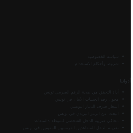
سياسة الخصوصية
شروط وأحكام الاستخدام
أدواتنا
أداة التحقق من صحة الرقم الضريبي تونس
محول رقم الحساب الآيبان في تونس
أسعار صرف الدينار التونسي
البحث عن الرمز البريدي في تونس
محاكي ضريبة الدخل الشخصي للموظف/المتقاعد
ضريبة الدخل للمتقاعدين الفرنسيين المقيمين في تونس