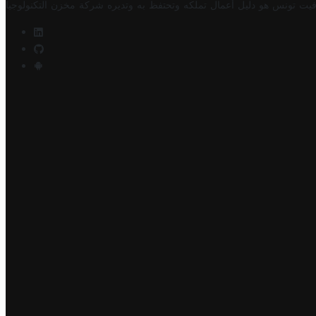
فيت تونس هو دليل أعمال تملكه وتحتفظ به وتديره
شركة مخزن التكنولوجيا