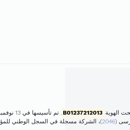
حت الهوية
B01237212013
. تم تأسيسها في 13 نوفمبر 2013 برأس مال قدره
رسى (
2046
)، الشركة مسجلة في السجل الوطني للم