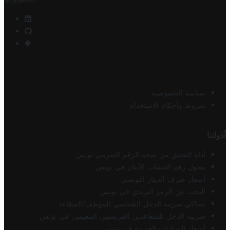
سياسة الخصوصية
شروط وأحكام الاستخدام
أدواتنا
أداة التحقق من صحة الرقم الضريبي تونس
محول رقم الحساب الآيبان في تونس
أسعار صرف الدينار التونسي
البحث عن الرمز البريدي في تونس
محاكي ضريبة الدخل الشخصي للموظف/المتقاعد
ضريبة الدخل للمتقاعدين الفرنسيين المقيمين في تونس
أسعار السيارات الجديدة في تونس