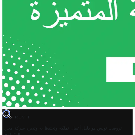
TROVIT
تروفيت تونس هو دليل أعمال تملكه وتحتفظ به وتديره
شركة مخزن
.
التكنولوجيا