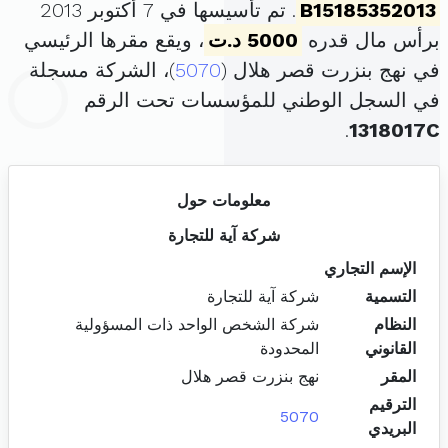
B15185352013
. تم تأسيسها في 7 أكتوبر 2013
برأس مال قدره
5000 د.ت
، ويقع مقرها الرئيسي
في نهج بنزرت قصر هلال (
5070
)، الشركة مسجلة
في السجل الوطني للمؤسسات تحت الرقم
.
1318017C
معلومات حول
شركة آية للتجارة
الإسم التجاري
التسمية
شركة آية للتجارة
النظام
شركة الشخص الواحد ذات المسؤولية
القانوني
المحدودة
المقر
نهج بنزرت قصر هلال
الترقيم
5070
البريدي