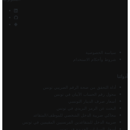
سياسة الخصوصية
شروط وأحكام الاستخدام
أدواتنا
أداة التحقق من صحة الرقم الضريبي تونس
محول رقم الحساب الآيبان في تونس
أسعار صرف الدينار التونسي
البحث عن الرمز البريدي في تونس
محاكي ضريبة الدخل الشخصي للموظف/المتقاعد
ضريبة الدخل للمتقاعدين الفرنسيين المقيمين في تونس
أسعار السيارات الجديدة في تونس