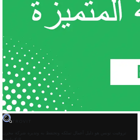
TROVIT
تروفيت تونس هو دليل أعمال تملكه وتحتفظ به وتديره
شركة مخزن
.
التكنولوجيا