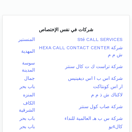
شركات في نفس الإختصاص
Sté CALL SERVICES
المنستير
شركة HEXA CALL CONTACT CENTER
المهدية
ش م م
سوسة
شركة تراست ك ت كال سنتر
المدينة
شركة اس ب ا اس ديفينيس
جمال
ار اس كونتاكت
باب بحر
لاكتاك ش ذ م م
المنزه
الكاف
شركة صاب كول سنتر
الشرقية
شركة س ب هـ العالمية للنداء
باب بحر
كال4يو
باب بحر