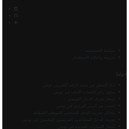
سياسة الخصوصية
شروط وأحكام الاستخدام
أدواتنا
أداة التحقق من صحة الرقم الضريبي تونس
محول رقم الحساب الآيبان في تونس
أسعار صرف الدينار التونسي
البحث عن الرمز البريدي في تونس
محاكي ضريبة الدخل الشخصي للموظف/المتقاعد
ضريبة الدخل للمتقاعدين الفرنسيين المقيمين في تونس
أسعار السيارات الجديدة في تونس