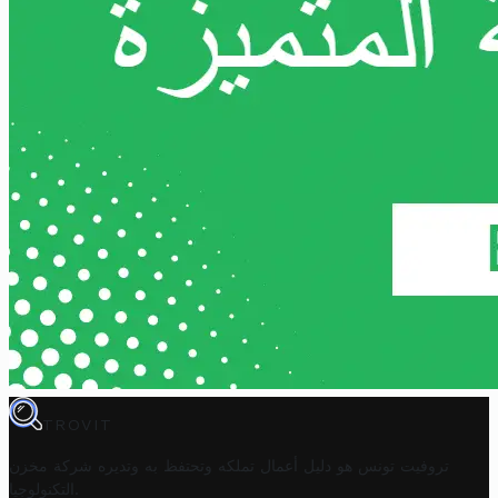
TROVIT
تروفيت تونس هو دليل أعمال تملكه وتحتفظ به وتديره
شركة مخزن
.
التكنولوجيا