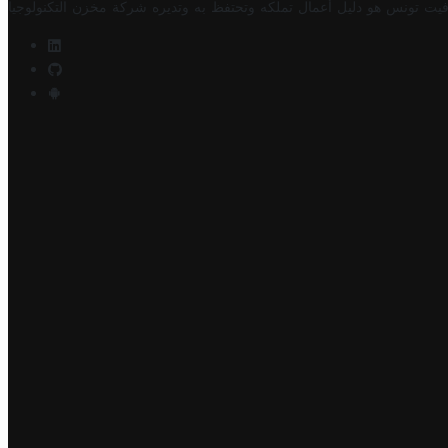
فيت تونس هو دليل أعمال تملكه وتحتفظ به وتديره
شركة مخزن التكنولوجيا