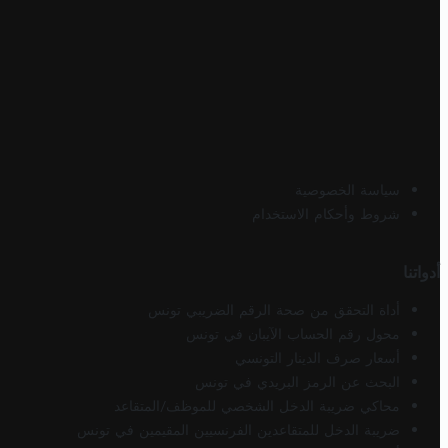
سياسة الخصوصية
شروط وأحكام الاستخدام
أدواتنا
أداة التحقق من صحة الرقم الضريبي تونس
محول رقم الحساب الآيبان في تونس
أسعار صرف الدينار التونسي
البحث عن الرمز البريدي في تونس
محاكي ضريبة الدخل الشخصي للموظف/المتقاعد
ضريبة الدخل للمتقاعدين الفرنسيين المقيمين في تونس