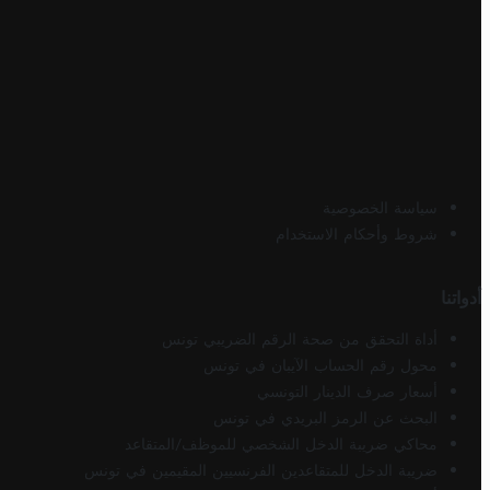
سياسة الخصوصية
شروط وأحكام الاستخدام
أدواتنا
أداة التحقق من صحة الرقم الضريبي تونس
محول رقم الحساب الآيبان في تونس
أسعار صرف الدينار التونسي
البحث عن الرمز البريدي في تونس
محاكي ضريبة الدخل الشخصي للموظف/المتقاعد
ضريبة الدخل للمتقاعدين الفرنسيين المقيمين في تونس