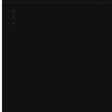
فيت تونس هو دليل أعمال تملكه وتحتفظ به وتديره
شركة مخزن التكنولوجيا