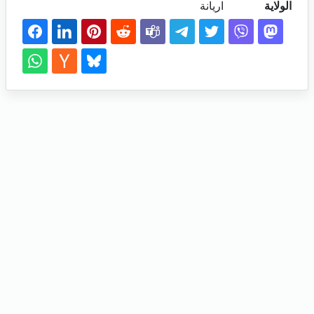
الولاية
اريانة