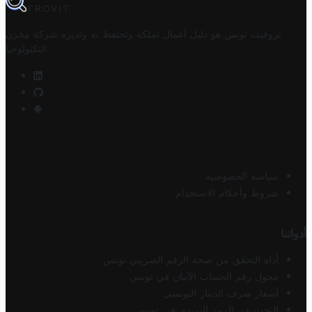
TROVIT
تروفيت تونس هو دليل أعمال تملكه وتحتفظ به وتديره
شركة مخزن
.
التكنولوجيا
سياسة الخصوصية
شروط وأحكام الاستخدام
أدواتنا
أداة التحقق من صحة الرقم الضريبي تونس
محول رقم الحساب الآيبان في تونس
أسعار صرف الدينار التونسي
البحث عن الرمز البريدي في تونس