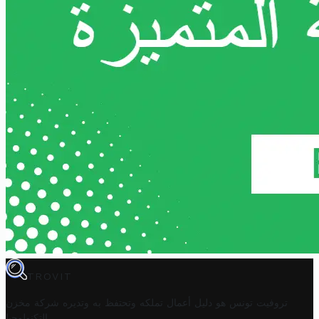
TROVIT
تروفيت تونس هو دليل أعمال تملكه وتحتفظ به وتديره
شركة مخزن
.
التكنولوجيا