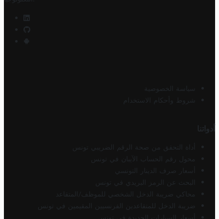
سياسة الخصوصية
شروط وأحكام الاستخدام
أدواتنا
أداة التحقق من صحة الرقم الضريبي تونس
محول رقم الحساب الآيبان في تونس
أسعار صرف الدينار التونسي
البحث عن الرمز البريدي في تونس
محاكي ضريبة الدخل الشخصي للموظف/المتقاعد
ضريبة الدخل للمتقاعدين الفرنسيين المقيمين في تونس
أسعار السيارات الجديدة في تونس