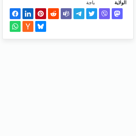
الولاية
باجة