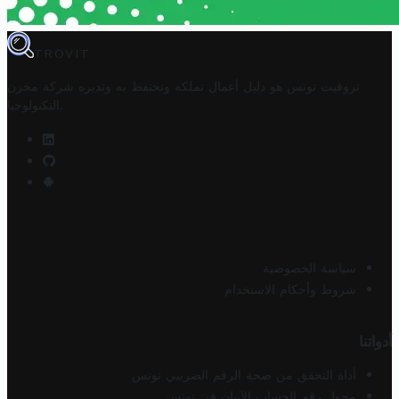
TROVIT
تروفيت تونس هو دليل أعمال تملكه وتحتفظ به وتديره
شركة مخزن
.
التكنولوجيا
سياسة الخصوصية
شروط وأحكام الاستخدام
أدواتنا
أداة التحقق من صحة الرقم الضريبي تونس
محول رقم الحساب الآيبان في تونس