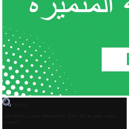
TROVIT
تروفيت تونس هو دليل أعمال تملكه وتحتفظ به وتديره
شركة مخزن
.
التكنولوجيا