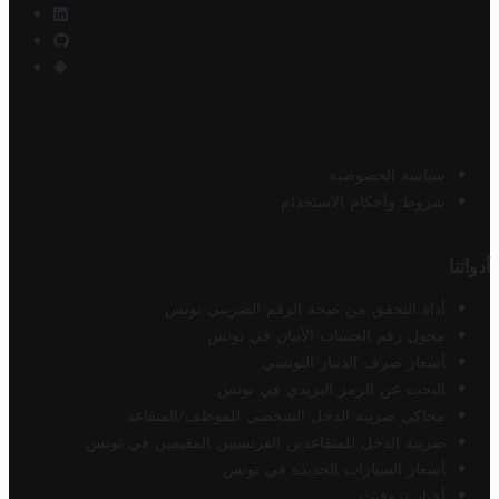
سياسة الخصوصية
شروط وأحكام الاستخدام
أدواتنا
أداة التحقق من صحة الرقم الضريبي تونس
محول رقم الحساب الآيبان في تونس
أسعار صرف الدينار التونسي
البحث عن الرمز البريدي في تونس
محاكي ضريبة الدخل الشخصي للموظف/المتقاعد
ضريبة الدخل للمتقاعدين الفرنسيين المقيمين في تونس
أسعار السيارات الجديدة في تونس
أخبار تروفيت