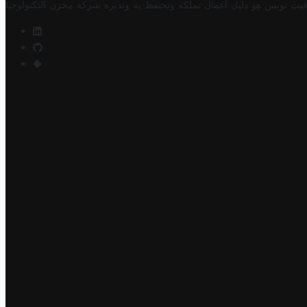
فيت تونس هو دليل أعمال تملكه وتحتفظ به وتديره
شركة مخزن التكنولوجيا