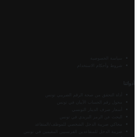
سياسة الخصوصية
شروط وأحكام الاستخدام
أدواتنا
أداة التحقق من صحة الرقم الضريبي تونس
محول رقم الحساب الآيبان في تونس
أسعار صرف الدينار التونسي
البحث عن الرمز البريدي في تونس
محاكي ضريبة الدخل الشخصي للموظف/المتقاعد
ضريبة الدخل للمتقاعدين الفرنسيين المقيمين في تونس