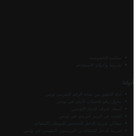
سياسة الخصوصية
شروط وأحكام الاستخدام
أدواتنا
أداة التحقق من صحة الرقم الضريبي تونس
محول رقم الحساب الآيبان في تونس
أسعار صرف الدينار التونسي
البحث عن الرمز البريدي في تونس
محاكي ضريبة الدخل الشخصي للموظف/المتقاعد
ضريبة الدخل للمتقاعدين الفرنسيين المقيمين في تونس