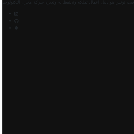
فيت تونس هو دليل أعمال تملكه وتحتفظ به وتديره
شركة مخزن التكنولوجيا