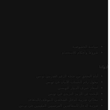
سياسة الخصوصية
شروط وأحكام الاستخدام
أدواتنا
أداة التحقق من صحة الرقم الضريبي تونس
محول رقم الحساب الآيبان في تونس
أسعار صرف الدينار التونسي
البحث عن الرمز البريدي في تونس
محاكي ضريبة الدخل الشخصي للموظف/المتقاعد
ضريبة الدخل للمتقاعدين الفرنسيين المقيمين في تونس