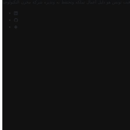
فيت تونس هو دليل أعمال تملكه وتحتفظ به وتديره
شركة مخزن التكنولوجيا