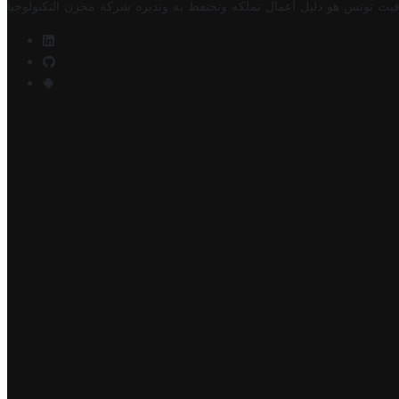
فيت تونس هو دليل أعمال تملكه وتحتفظ به وتديره
شركة مخزن التكنولوجيا