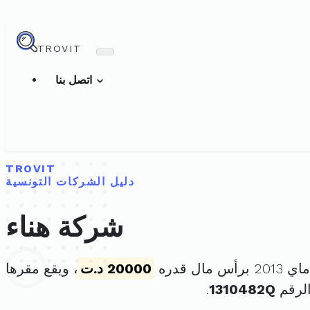
TROVIT
اتصل بنا
TROVIT
دليل الشركات التونسية
شركة هناء
20000 د.ت
، ويقع مقرها
لرقم
1310482Q
.