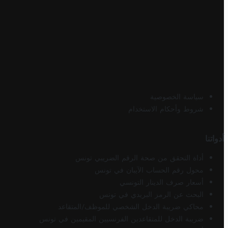
سياسة الخصوصية
شروط وأحكام الاستخدام
أدواتنا
أداة التحقق من صحة الرقم الضريبي تونس
محول رقم الحساب الآيبان في تونس
أسعار صرف الدينار التونسي
البحث عن الرمز البريدي في تونس
محاكي ضريبة الدخل الشخصي للموظف/المتقاعد
ضريبة الدخل للمتقاعدين الفرنسيين المقيمين في تونس