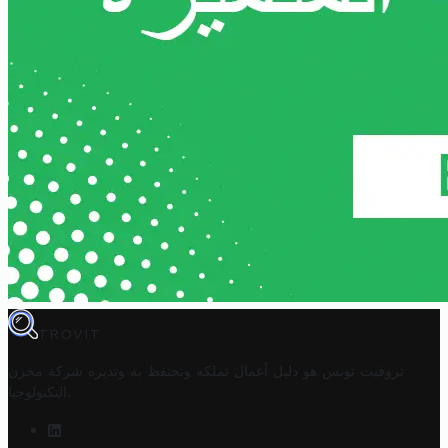
TROVIT
تروفيت تونس هو دليل أعمال تملكه وتحتفظ به وتديره
شركة مخزن
.
التكنولوجيا