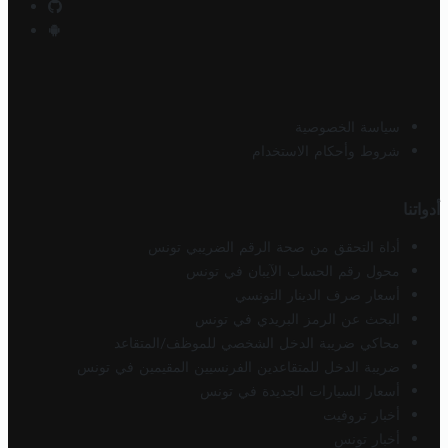
سياسة الخصوصية
شروط وأحكام الاستخدام
أدواتنا
أداة التحقق من صحة الرقم الضريبي تونس
محول رقم الحساب الآيبان في تونس
أسعار صرف الدينار التونسي
البحث عن الرمز البريدي في تونس
محاكي ضريبة الدخل الشخصي للموظف/المتقاعد
ضريبة الدخل للمتقاعدين الفرنسيين المقيمين في تونس
أسعار السيارات الجديدة في تونس
أخبار تروفيت
أخبار تونس