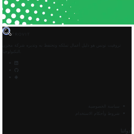
TROVIT
تروفيت تونس هو دليل أعمال تملكه وتحتفظ به وتديره
شركة مخزن
.
التكنولوجيا
سياسة الخصوصية
شروط وأحكام الاستخدام
أدواتنا