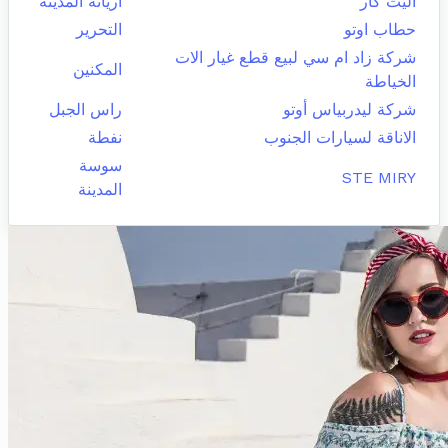
أليت كار
اريانة المدينة
حطاب اوتو
التحرير
شركة زاد ام سي لبيع قطع غيار الات
المكنين
الخياطة
شركة ليدربياس أوتو
راس الجبل
الاناقة لسيارات الجنوب
نفطة
سوسة
STE MIRY
المدينة