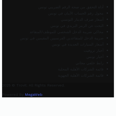
أداة التحقق من صحة الرقم الضريبي تونس
محول رقم الحساب الآيبان في تونس
أسعار صرف الدينار التونسي
البحث عن الرمز البريدي في تونس
محاكي ضريبة الدخل الشخصي للموظف/المتقاعد
ضريبة الدخل للمتقاعدين الفرنسيين المقيمين في تونس
أسعار السيارات الجديدة في تونس
أخبار تروفيت
أخبار تونس
رابط خلفي مجاني
قائمة الشركات الأهلية المحلية
قائمة الشركات الأهلية الجهوية
2025 © Trovit. All Rights Reserved.
Powered By
MegaWeb
.