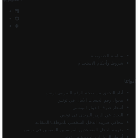
سياسة الخصوصية
شروط وأحكام الاستخدام
أدواتنا
أداة التحقق من صحة الرقم الضريبي تونس
محول رقم الحساب الآيبان في تونس
أسعار صرف الدينار التونسي
البحث عن الرمز البريدي في تونس
محاكي ضريبة الدخل الشخصي للموظف/المتقاعد
ضريبة الدخل للمتقاعدين الفرنسيين المقيمين في تونس
أسعار السيارات الجديدة في تونس