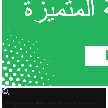
TROVIT
تروفيت تونس هو دليل أعمال تملكه وتحتفظ به وتديره
شركة مخزن
.
التكنولوجيا