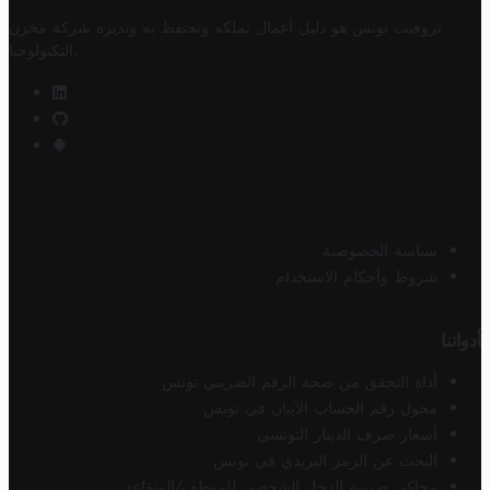
تروفيت تونس هو دليل أعمال تملكه وتحتفظ به وتديره
شركة مخزن
.
التكنولوجيا
سياسة الخصوصية
شروط وأحكام الاستخدام
أدواتنا
أداة التحقق من صحة الرقم الضريبي تونس
محول رقم الحساب الآيبان في تونس
أسعار صرف الدينار التونسي
البحث عن الرمز البريدي في تونس
محاكي ضريبة الدخل الشخصي للموظف/المتقاعد