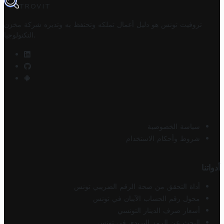
TROVIT
تروفيت تونس هو دليل أعمال تملكه وتحتفظ به وتديره
شركة مخزن
.
التكنولوجيا
سياسة الخصوصية
شروط وأحكام الاستخدام
أدواتنا
أداة التحقق من صحة الرقم الضريبي تونس
محول رقم الحساب الآيبان في تونس
أسعار صرف الدينار التونسي
البحث عن الرمز البريدي في تونس