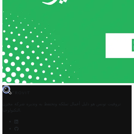
TROVIT
تروفيت تونس هو دليل أعمال تملكه وتحتفظ به وتديره
شركة مخزن
.
التكنولوجيا