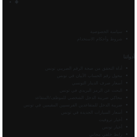
سياسة الخصوصية
شروط وأحكام الاستخدام
أدواتنا
أداة التحقق من صحة الرقم الضريبي تونس
محول رقم الحساب الآيبان في تونس
أسعار صرف الدينار التونسي
البحث عن الرمز البريدي في تونس
محاكي ضريبة الدخل الشخصي للموظف/المتقاعد
ضريبة الدخل للمتقاعدين الفرنسيين المقيمين في تونس
أسعار السيارات الجديدة في تونس
أخبار تروفيت
أخبار تونس
رابط خلفي مجاني