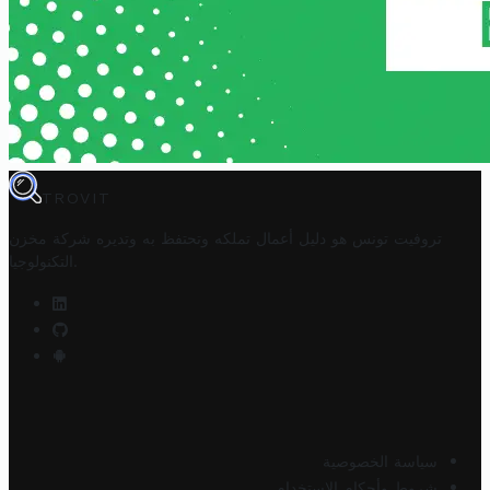
TROVIT
تروفيت تونس هو دليل أعمال تملكه وتحتفظ به وتديره
شركة مخزن
.
التكنولوجيا
سياسة الخصوصية
شروط وأحكام الاستخدام