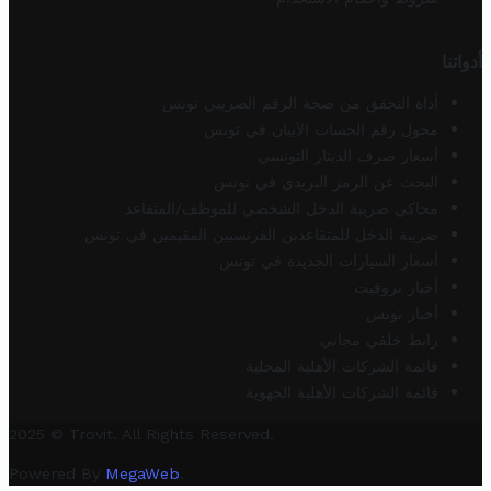
أدواتنا
أداة التحقق من صحة الرقم الضريبي تونس
محول رقم الحساب الآيبان في تونس
أسعار صرف الدينار التونسي
البحث عن الرمز البريدي في تونس
محاكي ضريبة الدخل الشخصي للموظف/المتقاعد
ضريبة الدخل للمتقاعدين الفرنسيين المقيمين في تونس
أسعار السيارات الجديدة في تونس
أخبار تروفيت
أخبار تونس
رابط خلفي مجاني
قائمة الشركات الأهلية المحلية
قائمة الشركات الأهلية الجهوية
2025 © Trovit. All Rights Reserved.
Powered By
MegaWeb
.