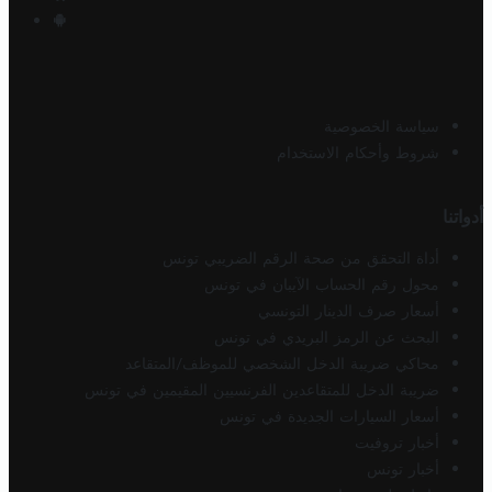
سياسة الخصوصية
شروط وأحكام الاستخدام
أدواتنا
أداة التحقق من صحة الرقم الضريبي تونس
محول رقم الحساب الآيبان في تونس
أسعار صرف الدينار التونسي
البحث عن الرمز البريدي في تونس
محاكي ضريبة الدخل الشخصي للموظف/المتقاعد
ضريبة الدخل للمتقاعدين الفرنسيين المقيمين في تونس
أسعار السيارات الجديدة في تونس
أخبار تروفيت
أخبار تونس