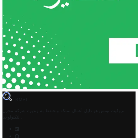
TROVIT
تروفيت تونس هو دليل أعمال تملكه وتحتفظ به وتديره
شركة مخزن
.
التكنولوجيا