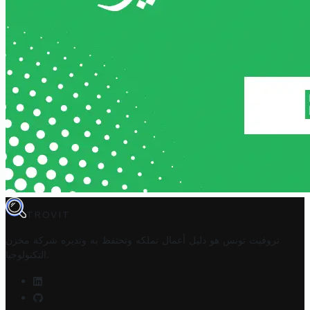
TROVIT
تروفيت تونس هو دليل أعمال تملكه وتحتفظ به وتديره
شركة مخزن
.
التكنولوجيا