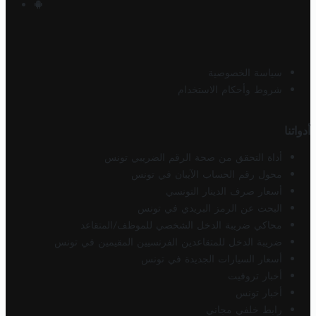
سياسة الخصوصية
شروط وأحكام الاستخدام
أدواتنا
أداة التحقق من صحة الرقم الضريبي تونس
محول رقم الحساب الآيبان في تونس
أسعار صرف الدينار التونسي
البحث عن الرمز البريدي في تونس
محاكي ضريبة الدخل الشخصي للموظف/المتقاعد
ضريبة الدخل للمتقاعدين الفرنسيين المقيمين في تونس
أسعار السيارات الجديدة في تونس
أخبار تروفيت
أخبار تونس
رابط خلفي مجاني