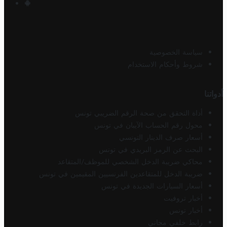
سياسة الخصوصية
شروط وأحكام الاستخدام
أدواتنا
أداة التحقق من صحة الرقم الضريبي تونس
محول رقم الحساب الآيبان في تونس
أسعار صرف الدينار التونسي
البحث عن الرمز البريدي في تونس
محاكي ضريبة الدخل الشخصي للموظف/المتقاعد
ضريبة الدخل للمتقاعدين الفرنسيين المقيمين في تونس
أسعار السيارات الجديدة في تونس
أخبار تروفيت
أخبار تونس
رابط خلفي مجاني