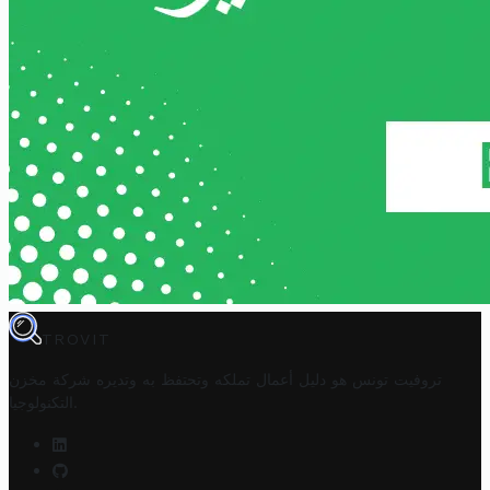
TROVIT
تروفيت تونس هو دليل أعمال تملكه وتحتفظ به وتديره
شركة مخزن
.
التكنولوجيا