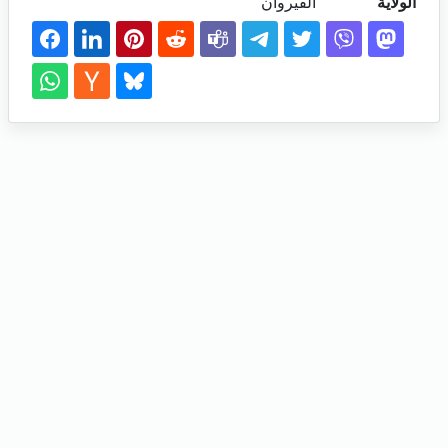
الولاية
القيروان