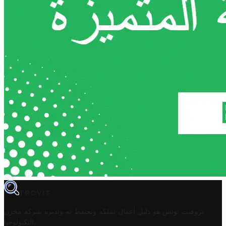
TROVIT
تروفيت تونس هو دليل أعمال تملكه وتحتفظ به وتديره
شركة مخزن
.
التكنولوجيا