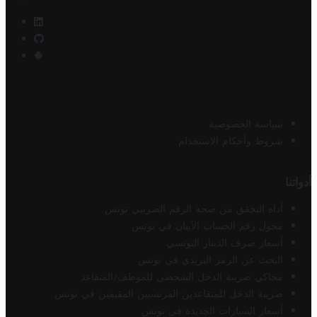
سياسة الخصوصية
شروط وأحكام الاستخدام
أدواتنا
أداة التحقق من صحة الرقم الضريبي تونس
محول رقم الحساب الآيبان في تونس
أسعار صرف الدينار التونسي
البحث عن الرمز البريدي في تونس
محاكي ضريبة الدخل الشخصي للموظف/المتقاعد
ضريبة الدخل للمتقاعدين الفرنسيين المقيمين في تونس
أسعار السيارات الجديدة في تونس