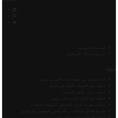
سياسة الخصوصية
شروط وأحكام الاستخدام
أدواتنا
أداة التحقق من صحة الرقم الضريبي تونس
محول رقم الحساب الآيبان في تونس
أسعار صرف الدينار التونسي
البحث عن الرمز البريدي في تونس
محاكي ضريبة الدخل الشخصي للموظف/المتقاعد
ضريبة الدخل للمتقاعدين الفرنسيين المقيمين في تونس
أسعار السيارات الجديدة في تونس