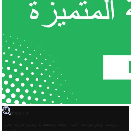
TROVIT
تروفيت تونس هو دليل أعمال تملكه وتحتفظ به وتديره
شركة مخزن
.
التكنولوجيا