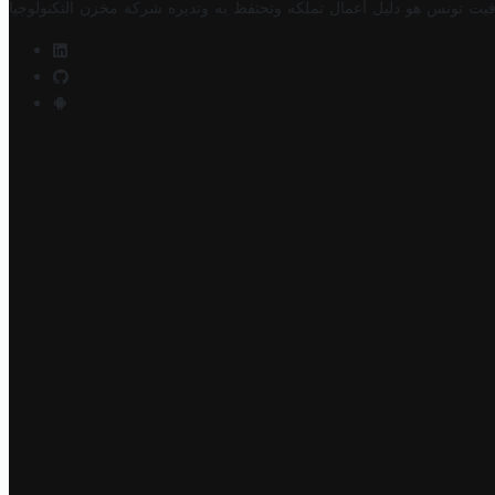
فيت تونس هو دليل أعمال تملكه وتحتفظ به وتديره
شركة مخزن التكنولوجيا