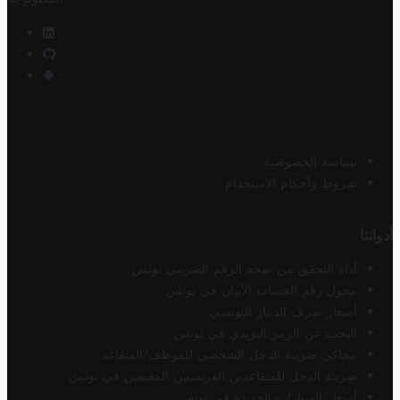
سياسة الخصوصية
شروط وأحكام الاستخدام
أدواتنا
أداة التحقق من صحة الرقم الضريبي تونس
محول رقم الحساب الآيبان في تونس
أسعار صرف الدينار التونسي
البحث عن الرمز البريدي في تونس
محاكي ضريبة الدخل الشخصي للموظف/المتقاعد
ضريبة الدخل للمتقاعدين الفرنسيين المقيمين في تونس
أسعار السيارات الجديدة في تونس