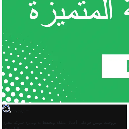
TROVIT
تروفيت تونس هو دليل أعمال تملكه وتحتفظ به وتديره
شركة مخزن
.
التكنولوجيا