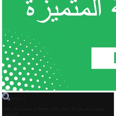
TROVIT
تروفيت تونس هو دليل أعمال تملكه وتحتفظ به وتديره
شركة مخزن
.
التكنولوجيا