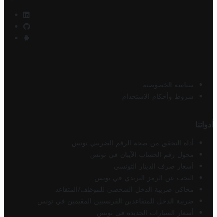
سياسة الخصوصية
شروط وأحكام الاستخدام
أدواتنا
أداة التحقق من صحة الرقم الضريبي تونس
محول رقم الحساب الآيبان في تونس
أسعار صرف الدينار التونسي
البحث عن الرمز البريدي في تونس
محاكي ضريبة الدخل الشخصي للموظف/المتقاعد
ضريبة الدخل للمتقاعدين الفرنسيين المقيمين في تونس
أسعار السيارات الجديدة في تونس