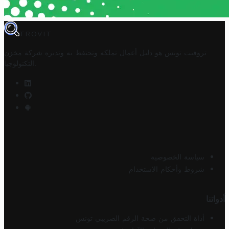
TROVIT
تروفيت تونس هو دليل أعمال تملكه وتحتفظ به وتديره
شركة مخزن
.
التكنولوجيا
سياسة الخصوصية
شروط وأحكام الاستخدام
أدواتنا
أداة التحقق من صحة الرقم الضريبي تونس