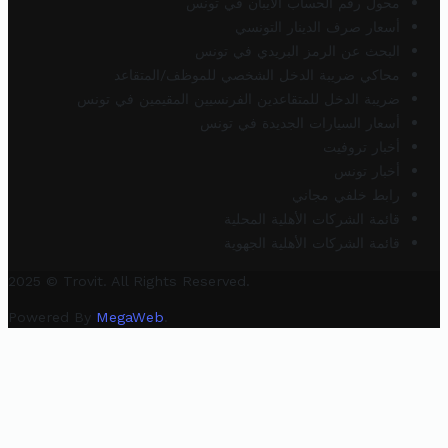
محول رقم الحساب الآيبان في تونس
أسعار صرف الدينار التونسي
البحث عن الرمز البريدي في تونس
محاكي ضريبة الدخل الشخصي للموظف/المتقاعد
ضريبة الدخل للمتقاعدين الفرنسيين المقيمين في تونس
أسعار السيارات الجديدة في تونس
أخبار تروفيت
أخبار تونس
رابط خلفي مجاني
قائمة الشركات الأهلية المحلية
قائمة الشركات الأهلية الجهوية
2025 © Trovit. All Rights Reserved.
Powered By
MegaWeb
.