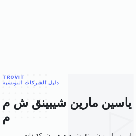
TROVIT
دليل الشركات التونسية
ياسين مارين شيبينق ش م
م
ياسين مارين شيبينق ش م م هي شركة ذات