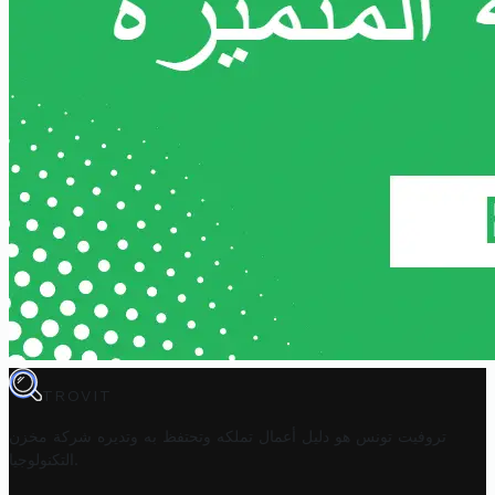
TROVIT
تروفيت تونس هو دليل أعمال تملكه وتحتفظ به وتديره
شركة مخزن
.
التكنولوجيا