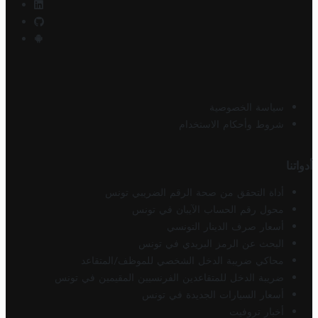
سياسة الخصوصية
شروط وأحكام الاستخدام
أدواتنا
أداة التحقق من صحة الرقم الضريبي تونس
محول رقم الحساب الآيبان في تونس
أسعار صرف الدينار التونسي
البحث عن الرمز البريدي في تونس
محاكي ضريبة الدخل الشخصي للموظف/المتقاعد
ضريبة الدخل للمتقاعدين الفرنسيين المقيمين في تونس
أسعار السيارات الجديدة في تونس
أخبار تروفيت