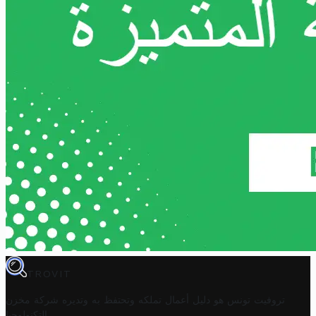
TROVIT
تروفيت تونس هو دليل أعمال تملكه وتحتفظ به وتديره
شركة مخزن
.
التكنولوجيا