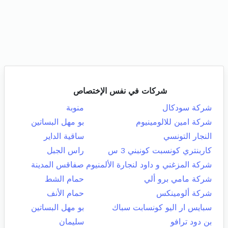
شركات في نفس الإختصاص
شركة سودكال
منوبة
شركة امين للالومينيوم
بو مهل البساتين
النجار التونسي
ساقية الداير
كاربنتري كونسبت كونبني 3 س
راس الجبل
شركة المزغني و داود لنجارة الألمنيوم
صفاقس المدينة
شركة مامي برو ألي
حمام الشط
شركة ألومينكس
حمام الأنف
سبايس ار اليو كونسابت سباك
بو مهل البساتين
بن دود ترافو
سليمان