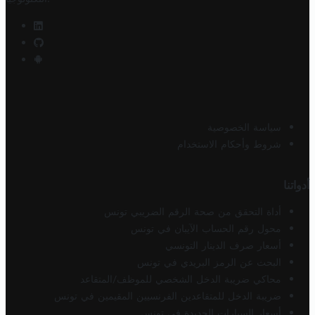
سياسة الخصوصية
شروط وأحكام الاستخدام
أدواتنا
أداة التحقق من صحة الرقم الضريبي تونس
محول رقم الحساب الآيبان في تونس
أسعار صرف الدينار التونسي
البحث عن الرمز البريدي في تونس
محاكي ضريبة الدخل الشخصي للموظف/المتقاعد
ضريبة الدخل للمتقاعدين الفرنسيين المقيمين في تونس
أسعار السيارات الجديدة في تونس