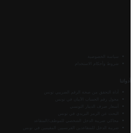
سياسة الخصوصية
شروط وأحكام الاستخدام
أدواتنا
أداة التحقق من صحة الرقم الضريبي تونس
محول رقم الحساب الآيبان في تونس
أسعار صرف الدينار التونسي
البحث عن الرمز البريدي في تونس
محاكي ضريبة الدخل الشخصي للموظف/المتقاعد
ضريبة الدخل للمتقاعدين الفرنسيين المقيمين في تونس