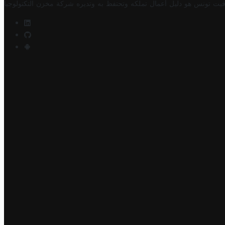
فيت تونس هو دليل أعمال تملكه وتحتفظ به وتديره
شركة مخزن التكنولوجيا