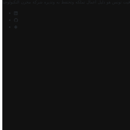
فيت تونس هو دليل أعمال تملكه وتحتفظ به وتديره
شركة مخزن التكنولوجيا