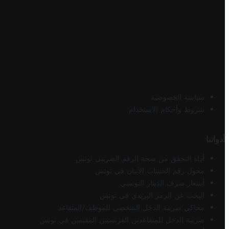
سياسة الخصوصية
شروط وأحكام الاستخدام
أدواتنا
أداة التحقق من صحة الرقم الضريبي تونس
محول رقم الحساب الآيبان في تونس
أسعار صرف الدينار التونسي
البحث عن الرمز البريدي في تونس
محاكي ضريبة الدخل الشخصي للموظف/المتقاعد
ضريبة الدخل للمتقاعدين الفرنسيين المقيمين في تونس