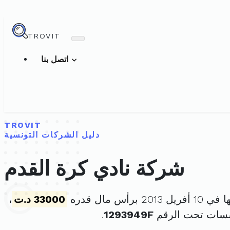
TROVIT
اتصل بنا
TROVIT
دليل الشركات التونسية
شركة نادي كرة القدم
2 برأس مال قدره
33000 د.ت
،
سسات تحت الرقم
1293949F
.